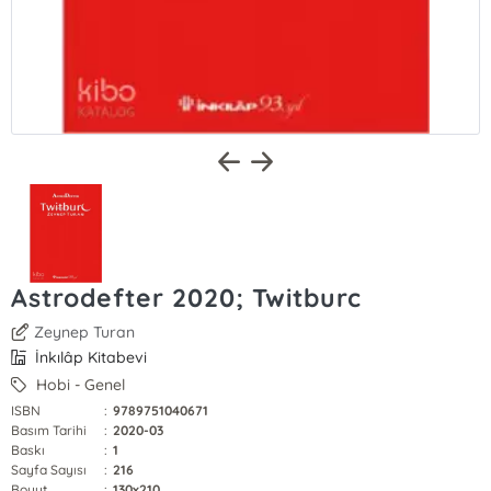
Astrodefter 2020; Twitburc
Zeynep Turan
İnkılâp Kitabevi
Hobi - Genel
ISBN
:
9789751040671
Basım Tarihi
:
2020-03
Baskı
:
1
Sayfa Sayısı
:
216
Boyut
:
130x210