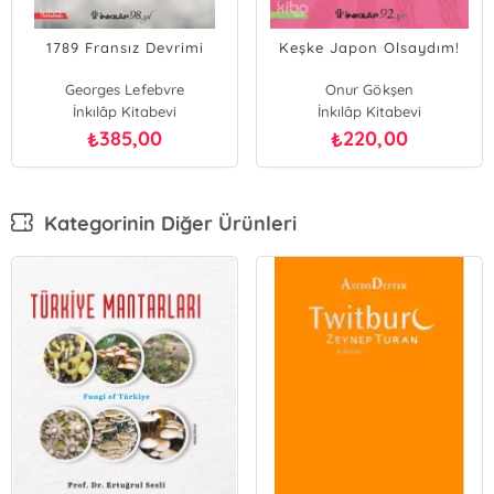
1789 Fransız Devrimi
Keşke Japon Olsaydım!
Georges Lefebvre
Onur Gökşen
İnkılâp Kitabevi
İnkılâp Kitabevi
385,00
220,00
₺
₺
Kategorinin Diğer Ürünleri