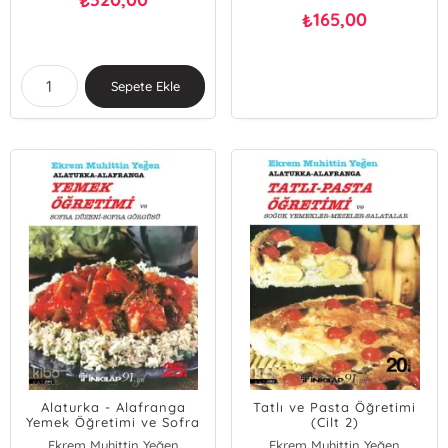
₺
165,00
₺
Sepete Ekle
Alaturka - Alafranga
Tatlı ve Pasta Öğretimi
Yemek Öğretimi ve Sofra
(Cilt 2)
Düzeni - Sofra Görgüsü - 1
Ekrem Muhittin Yeğen
Ekrem Muhittin Yeğen