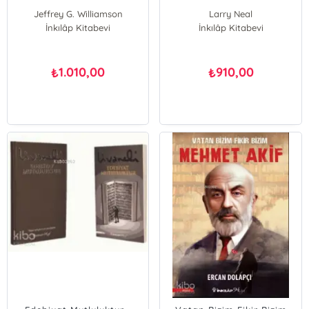
Jeffrey G. Williamson
Larry Neal
İnkılâp Kitabevi
Larry Neal
Jeffrey G. Williamson
İnkılâp Kitabevi
1.010,00
910,00
₺
₺