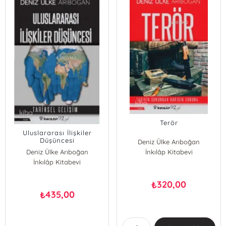
Terör
Uluslararası İlişkiler
Düşüncesi
Deniz Ülke Arıboğan
Deniz Ülke Arıboğan
İnkılâp Kitabevi
İnkılâp Kitabevi
320,00
₺
435,00
₺