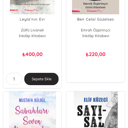
Leyla’nın Evi
Ben Celal Güzelses
Zülfü Livaneli
Emrah Özpirinçci
İnkılâp Kitabevi
İnkılâp Kitabevi
Celal Güzelses
400,00
220,00
₺
₺
Sepete Ekle