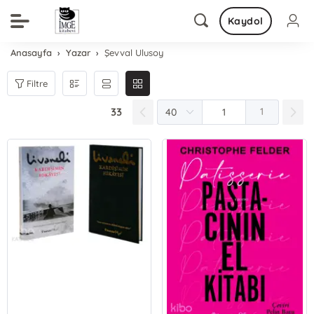
Kaydol
Anasayfa
Yazar
Şevval Ulusoy
Filtre
33
1