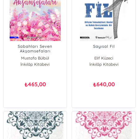
Sabahları Seven
Sayısal Fil
Akşamsefaları
Mustafa Bülbül
Elif Küzeci
İnkılâp Kitabevi
İnkılâp Kitabevi
465,00
640,00
₺
₺