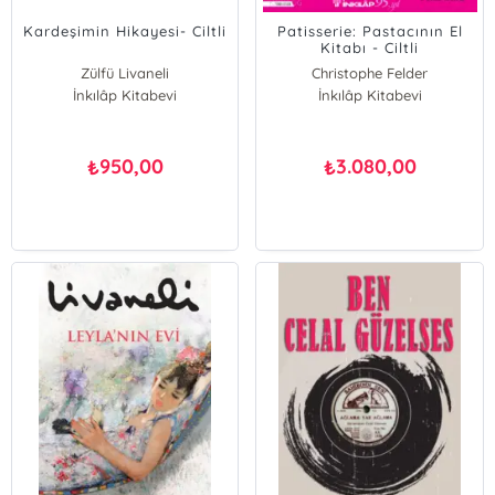
Kardeşimin Hikayesi- Ciltli
Patisserie: Pastacının El
Kitabı - Ciltli
Zülfü Livaneli
Christophe Felder
İnkılâp Kitabevi
İnkılâp Kitabevi
950,00
3.080,00
₺
₺