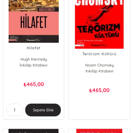
Hilafet
Terörizm Kültürü
Hugh Kennedy
İnkılâp Kitabevi
Noam Chomsky
İnkılâp Kitabevi
465,00
₺
465,00
₺
Sepete Ekle