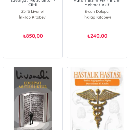
Edebiyat Mutluluktur -
Vatan Bizim Fikir Bizim
Ciltli
Mehmet Akif
Zülfü Livaneli
Ercan Dolapçı
İnkılâp Kitabevi
İnkılâp Kitabevi
850,00
240,00
₺
₺