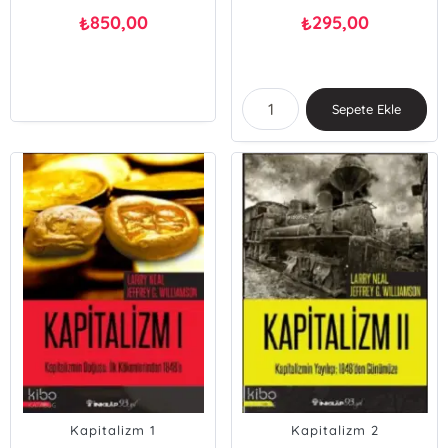
850,00
295,00
₺
₺
Sepete Ekle
Kapitalizm 1
Kapitalizm 2