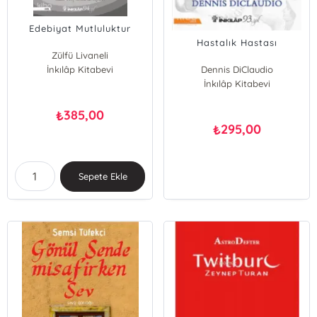
Edebiyat Mutluluktur
Hastalık Hastası
Zülfü Livaneli
İnkılâp Kitabevi
Dennis DiClaudio
İnkılâp Kitabevi
385,00
₺
295,00
₺
Sepete Ekle