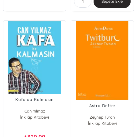
Sepete Ekle
Kafa'da Kalmasın
Astro Defter
Can Yılmaz
İnkılâp Kitabevi
Zeynep Turan
İnkılâp Kitabevi
320,00