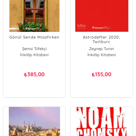
Gönül Sende Misafirken
Astrodefter 2020;
Twitburc
Şemsi Tüfekçi
Zeynep Turan
İnkılâp Kitabevi
İnkılâp Kitabevi
385,00
135,00
₺
₺