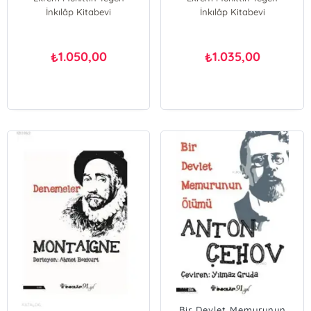
İnkılâp Kitabevi
İnkılâp Kitabevi
1.050,00
1.035,00
₺
₺
Bir Devlet Memurunun