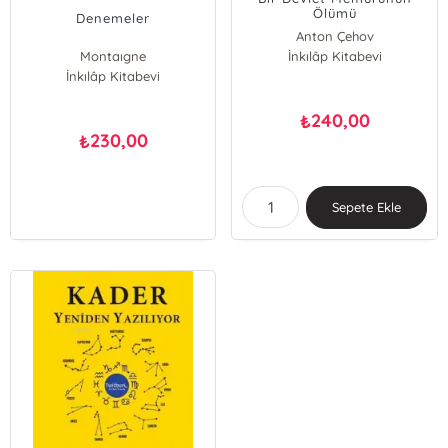
Ölümü
Denemeler
Anton Çehov
Montaıgne
İnkılâp Kitabevi
İnkılâp Kitabevi
240,00
₺
230,00
₺
Sepete Ekle