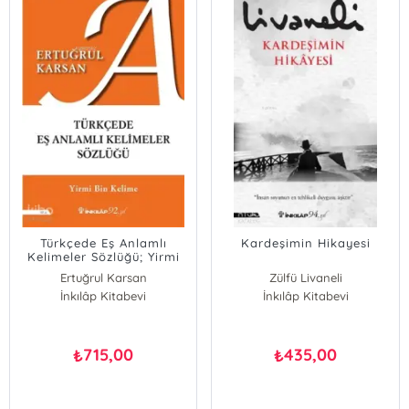
Türkçede Eş Anlamlı
Kardeşimin Hikayesi
Kelimeler Sözlüğü; Yirmi
Bin Kelime
Ertuğrul Karsan
Zülfü Livaneli
İnkılâp Kitabevi
İnkılâp Kitabevi
715,00
435,00
₺
₺