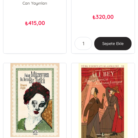
Can Yayınları
320,00
₺
415,00
₺
Sepete Ekle