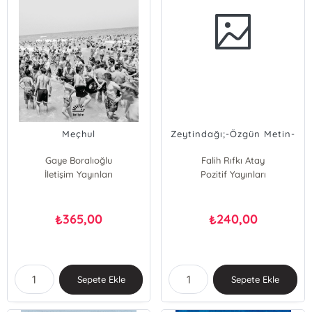
Meçhul
Zeytindağı;-Özgün Metin-
Gaye Boralıoğlu
Falih Rıfkı Atay
İletişim Yayınları
Pozitif Yayınları
365,00
240,00
₺
₺
Sepete Ekle
Sepete Ekle