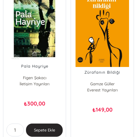
Pala Hayriye
Zürafanın Bildiği
Figen Şakacı
İletişim Yayınları
Gamze Güller
Everest Yayınları
300,00
₺
149,00
₺
Sepete Ekle