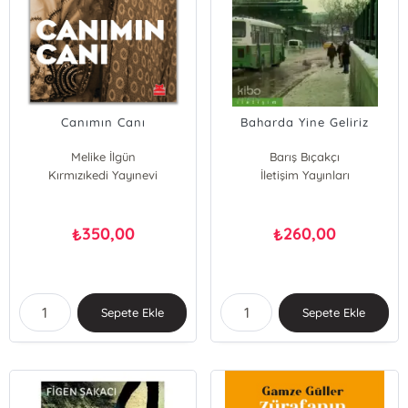
Canımın Canı
Baharda Yine Geliriz
Melike İlgün
Barış Bıçakçı
Kırmızıkedi Yayınevi
İletişim Yayınları
350,00
260,00
₺
₺
Sepete Ekle
Sepete Ekle