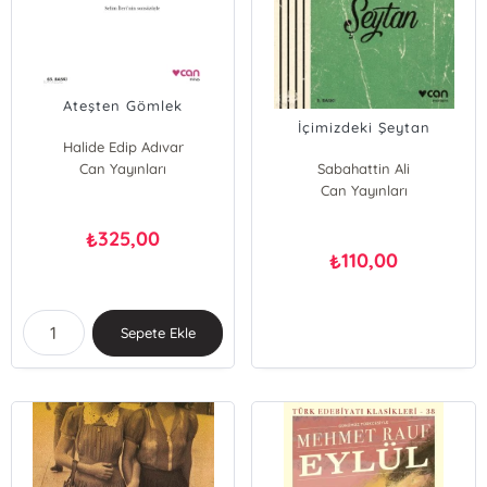
Ateşten Gömlek
İçimizdeki Şeytan
Halide Edip Adıvar
Can Yayınları
Sabahattin Ali
Can Yayınları
325,00
₺
110,00
₺
Sepete Ekle