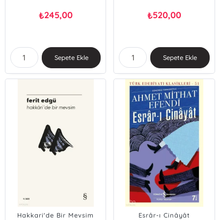
245,00
520,00
₺
₺
Sepete Ekle
Sepete Ekle
Hakkari'de Bir Mevsim
Esrâr-ı Cinâyât