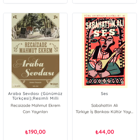
Araba Sevdası (Günümüz
Ses
Türkçesi);Resimli Milli
Hikâye
Recaizade Mahmut Ekrem
Sabahattin Ali
Can Yayınları
Türkiye İş Bankası Kültür Yayınları
190,00
44,00
₺
₺