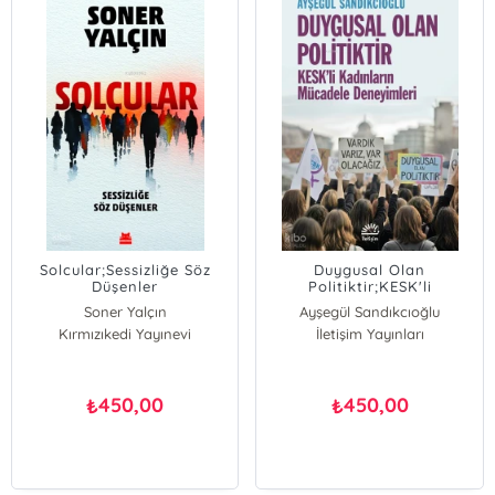
Solcular;Sessizliğe Söz
Duygusal Olan
Düşenler
Politiktir;KESK'li
Kadınların Mücadele
Soner Yalçın
Ayşegül Sandıkcıoğlu
Deneyimleri
Kırmızıkedi Yayınevi
İletişim Yayınları
450,00
450,00
₺
₺