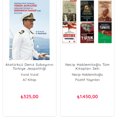
Atatürkçü Deniz Subayının
Necip Hablemitoğlu Tüm
Türkiye Jeopolitiği
Kitapları Seti
Hakkındaki Görüşleri ve
Vural Vural
Necip Hablemitoğlu
Ergenekon Davası’ndaki
A7 Kitap
Pozitif Yayınları
Savunması
325,00
1.450,00
₺
₺