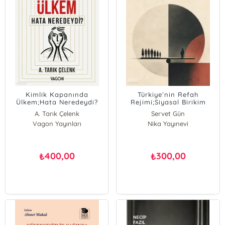
Kimlik Kapanında
Türkiye’nin Refah
Ülkem;Hata Neredeydi?
Rejimi;Siyasal Birikim
Stratejisinden Dönüşen
A. Tarık Çelenk
Servet Gün
Sosyal Politika
Vagon Yayınları
Nika Yayınevi
400,00
300,00
₺
₺