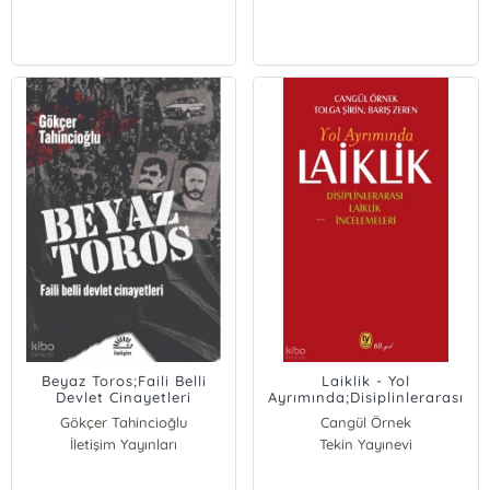
Beyaz Toros;Faili Belli
Laiklik - Yol
Devlet Cinayetleri
Ayrımında;Disiplinlerarası
Laiklik İncelemeleri
Gökçer Tahincioğlu
Cangül Örnek
İletişim Yayınları
Tekin Yayınevi
Tolga Şirin
Barış Zeren