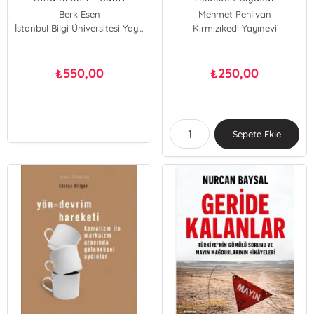
Sayarı’ya Armağan
Muhalefetin Yok
Berk Esen
Mehmet Pehlivan
Edilmesine Yönelik Silah
Şebnem Gümüşçü
İstanbul Bilgi Üniversitesi Yayınları
Kırmızıkedi Yayınevi
Olarak Kullanımı
550,00
250,00
₺
₺
Sepete Ekle