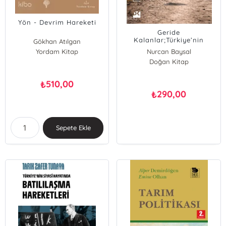
Yön - Devrim Hareketi
Geride
Kalanlar;Türkiye’nin
Gökhan Atılgan
Gömülü Sorunu ve Mayın
Yordam Kitap
Nurcan Baysal
Mağdurlarının Hikâyeleri
Doğan Kitap
510,00
₺
290,00
₺
Sepete Ekle