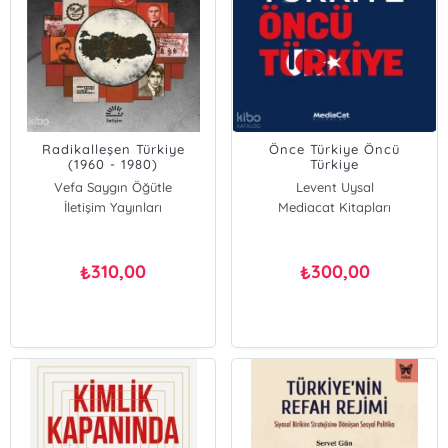
Radikalleşen Türkiye
Önce Türkiye Öncü
(1960 - 1980)
Türkiye
Vefa Saygın Öğütle
Levent Uysal
İletişim Yayınları
Güney Çeğin
Mediacat Kitapları
310,00
300,00
₺
₺