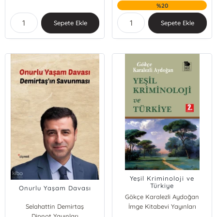
%20
Sepete Ekle
Sepete Ekle
Yeşil Kriminoloji ve
Türkiye
Onurlu Yaşam Davası
Gökçe Karalezli Aydoğan
Selahattin Demirtaş
İmge Kitabevi Yayınları
Dipnot Yayınları