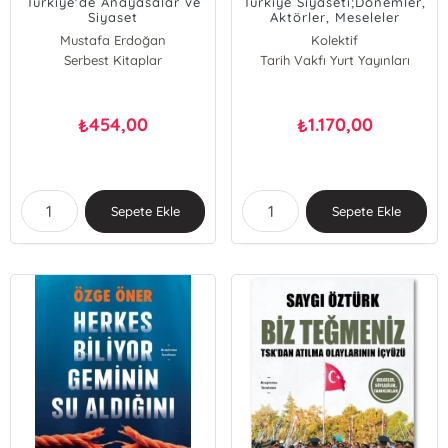
Türkiye'de Anayasalar ve
Türkiye Siyaseti;Dönemler,
Siyaset
Aktörler, Meseleler
Mustafa Erdoğan
Kolektif
Serbest Kitaplar
Tarih Vakfı Yurt Yayınları
454,00
1.170,00
₺
₺
Sepete Ekle
Sepete Ekle