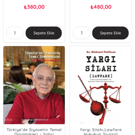
380,00
480,00
₺
₺
Sepete Ekle
Sepete Ekle
Türkiye’de Siyasetin Temel
Yargı Silahı;Lawfare
Dinamikleri - Sabri
Hukukun Siyasal