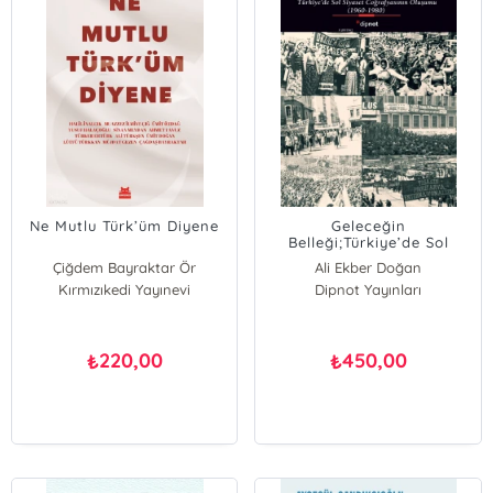
Ne Mutlu Türk’üm Diyene
Geleceğin
Belleği;Türkiye’de Sol
Siyaset Coğrafyasının
Çiğdem Bayraktar Ör
Ali Ekber Doğan
Oluşumu (1960-1980)
Kırmızıkedi Yayınevi
Dipnot Yayınları
220,00
450,00
₺
₺