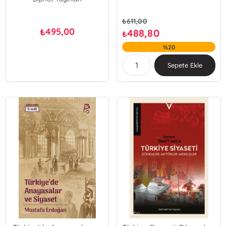
₺
611,00
495,00
₺
488,80
₺
%20
Sepete Ekle