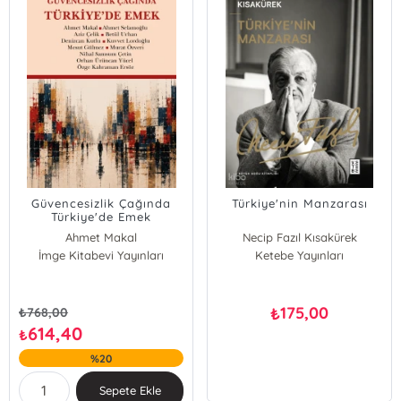
Güvencesizlik Çağında
Türkiye'nin Manzarası
Türkiye'de Emek
Ahmet Makal
Necip Fazıl Kısakürek
İmge Kitabevi Yayınları
Ahmet Selamoğlu
Ketebe Yayınları
Aziz Çelik
Betül Urhan
Denizcan Kutlu
175,00
₺
₺
768,00
Kuvvet Lordoğlu
614,40
₺
Mesut Gülmez
%20
Murat Özveri
Nihal Samsum Çetin
Sepete Ekle
Orhan Ürüncan Yücel