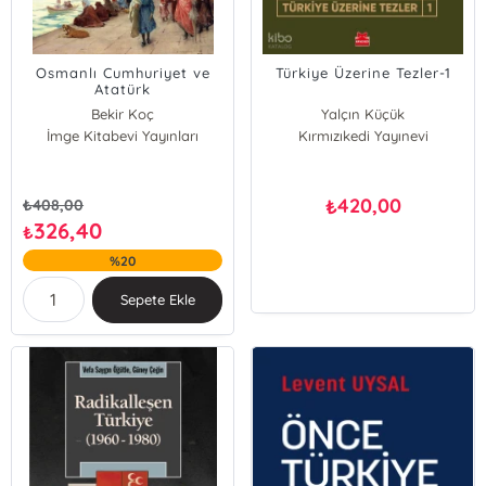
Osmanlı Cumhuriyet ve
Türkiye Üzerine Tezler-1
Atatürk
Bekir Koç
Yalçın Küçük
İmge Kitabevi Yayınları
Kırmızıkedi Yayınevi
420,00
₺
₺
408,00
326,40
₺
%20
Sepete Ekle