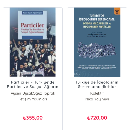
Particiler - Türkiye'de
Türkiye’de İdeolojinin
Partiler ve Sosyal Ağların
Serencamı: ;İktidar
İnşası
Mücadelesi ve Hegemonik
Ayşen Uysal;Oğuz Toprak
Kolektif
Pratikler
İletişim Yayınları
Ayşen Uysal
Nika Yayınevi
Oğuz Toprak
355,00
720,00
₺
₺