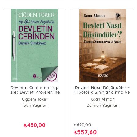
Devletin Cebinden Yap
Devleti Nasıl Düşündüler -
İşlet Devret Projeleri'ne
Tipolojik Sınıflandırma ve
Büyük Simbiyoz
Analiz
Çiğdem Toker
Kaan Akman
Tekin Yayınevi
Daimon Yayınları
480,00
₺
₺
697,00
557,60
₺