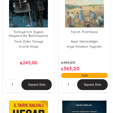
Türkiye'nin Siyasî
Tarım Politikası
Hayatında Batılılaşma
Hareketleri
Tarık Zafer Tunaya
Alper Demirdöğen
Kronik Kitap
İmge Kitabevi Yayınları
Emine Olhan
245,00
₺
₺
454,00
363,20
₺
%20
Sepete Ekle
Sepete Ekle