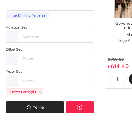
İmge Kitabevi Yayınları
Güvence
Kategori Seç
Türk
Ah
İmge Ki
Ahme
Etiket Seç
Be
Den
₺
768,00
Kuvv
614,40
₺
Me
Yazar Seç
Mu
Nihal
Orhan 
Kuvvet Lordoğlu
Özge K
Yenile