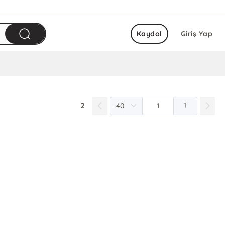
Kaydol
Giriş Yap
2
1