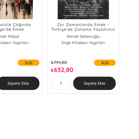
sizlik Çağında
Zor Zamanlarda Emek -
iye'de Emek
Türkiye'de Çalışma Yaşamının
Güncel Sorunları
met Makal
Ahmet Selamoğlu
tabevi Yayınları
t Selamoğlu
İmge Kitabevi Yayınları
Aziz Çelik
Aziz Çelik
Korkut Boratav
tül Urhan
Kuvvet Lordoğlu
izcan Kutlu
Mesut Gülmez
₺
791,00
%20
%20
et Lordoğlu
Murat Özveri
632,80
₺
sut Gülmez
Seyhan Erdoğdu
rat Özveri
Can Şafak
Sepete Ekle
Sepete Ekle
 Samsum Çetin
Gaye Burcu Yıldız
Ürüncan Yücel
Denizcan Kutlu
ahraman Ersöz
Serdal Bahçe
Benan Eres
Recep Kapar
Ahmet Haşim Köse
Banu Uçkan Hekimler