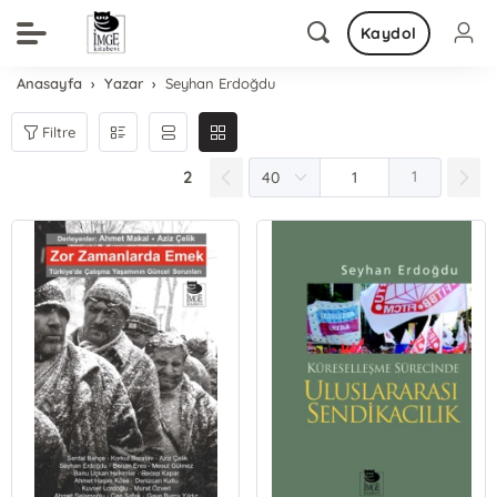
Kaydol
Anasayfa
Yazar
Seyhan Erdoğdu
Filtre
2
1