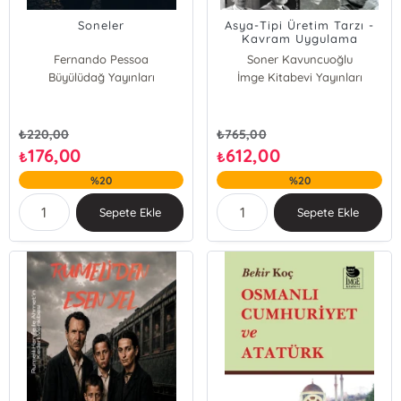
Soneler
Asya-Tipi Üretim Tarzı -
Kavram Uygulama
Örnekleri ve Türkiye
Fernando Pessoa
Soner Kavuncuoğlu
Büyülüdağ Yayınları
İmge Kitabevi Yayınları
₺
220,00
₺
765,00
176,00
612,00
₺
₺
%20
%20
Sepete Ekle
Sepete Ekle