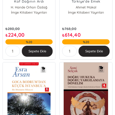
Kaf Dağının Ardı
Türkiye'de Emek
H. Hande Orhon Özdağ
Ahmet Makal
İmge Kitabevi Yayınları
İmge Kitabevi Yayınları
Ahmet Selamoğlu
Aziz Çelik
Betül Urhan
Denizcan Kutlu
₺
280,00
₺
768,00
Kuvvet Lordoğlu
224,00
614,40
₺
₺
Mesut Gülmez
%20
%20
Murat Özveri
Nihal Samsum Çetin
Sepete Ekle
Sepete Ekle
Orhan Ürüncan Yücel
Özge Kahraman Ersöz