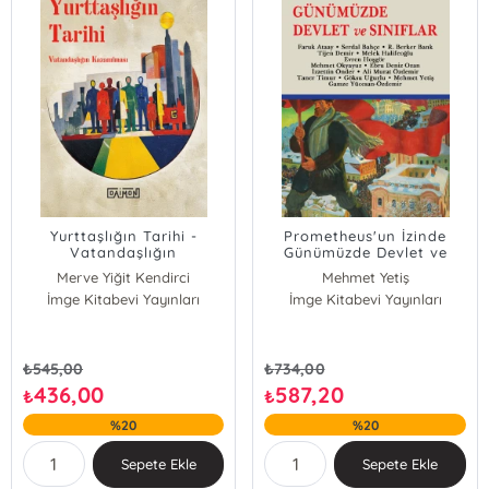
Yurttaşlığın Tarihi -
Prometheus'un İzinde
Vatandaşlığın
Günümüzde Devlet ve
Kazanılması
Sınıflar - Tülin Öngen'e
Merve Yiğit Kendirci
Mehmet Yetiş
Armağan
İmge Kitabevi Yayınları
İmge Kitabevi Yayınları
Tijen Demir
Faruk Ataay
Serdal Bahçe
R. Berker Bank
₺
545,00
₺
734,00
Melek Halifeoğlu
436,00
587,20
₺
₺
Evren Hoşgör
%20
%20
Mehmet Okyayuz
Ebru Deniz Ozan
Sepete Ekle
Sepete Ekle
İzzettin Önder