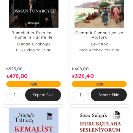
Rumeli'den Esen Yel -
Osmanlı Cumhuriyet ve
Rumelili Hanife ile
Atatürk
Ahmet'in Kederli
Osman Tunaboylu
Bekir Koç
Menkıbesi
Büyülüdağ Yayınları
İmge Kitabevi Yayınları
₺
595,00
₺
408,00
476,00
326,40
₺
₺
%20
%20
Sepete Ekle
Sepete Ekle