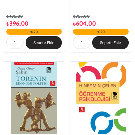
₺
495,00
₺
755,00
396,00
604,00
₺
₺
%20
%20
Sepete Ekle
Sepete Ekle