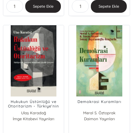
Sepete Ekle
Sepete Ekle
Hukukun Üstünlüğü ve
Demokrasi Kuramları
Otoritarizm - Türkiye'nin
Anayasal Dönüşümü İçin
Ulaş Karadağ
Meral S. Öztoprak
Bir Çerçeve
İmge Kitabevi Yayınları
Daimon Yayınları
R. Savaş Biçer
Sonay Bayramoğlu Özuğurlu