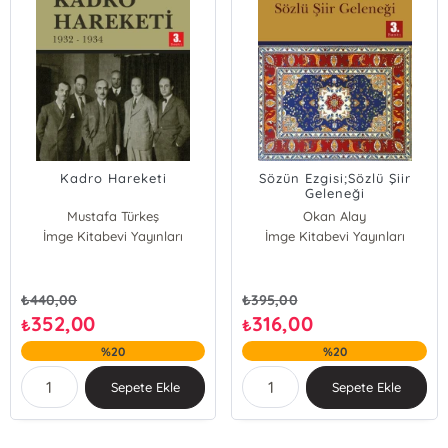
Kadro Hareketi
Sözün Ezgisi;Sözlü Şiir
Geleneği
Mustafa Türkeş
Okan Alay
İmge Kitabevi Yayınları
İmge Kitabevi Yayınları
₺
440,00
₺
395,00
352,00
316,00
₺
₺
%20
%20
Sepete Ekle
Sepete Ekle