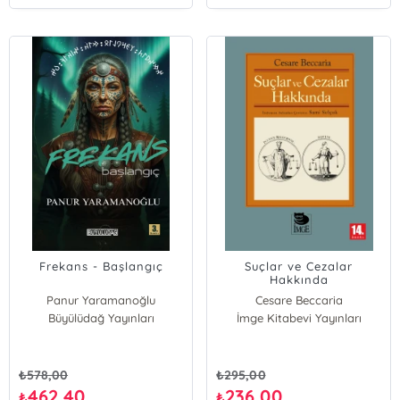
Ali Murat Özdemir
Taner Timur
Göksu Uğurlu
Gamze Yücesan Özdemir
Frekans - Başlangıç
Suçlar ve Cezalar
Hakkında
Panur Yaramanoğlu
Cesare Beccaria
Büyülüdağ Yayınları
İmge Kitabevi Yayınları
₺
578,00
₺
295,00
462,40
236,00
₺
₺