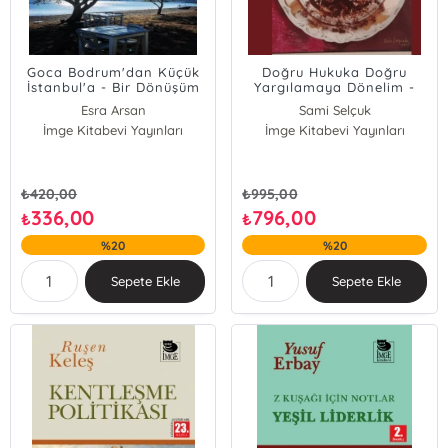
Goca Bodrum'dan Küçük
Doğru Hukuka Doğru
İstanbul'a - Bir Dönüşüm
Yargılamaya Dönelim -
Hikayesi
Yitik Hukukun Göçüğü
Esra Arsan
Sami Selçuk
Altında Ezilmelerin
İmge Kitabevi Yayınları
İmge Kitabevi Yayınları
Öyküsü
₺
420,00
₺
995,00
336,00
796,00
₺
₺
%20
%20
Sepete Ekle
Sepete Ekle