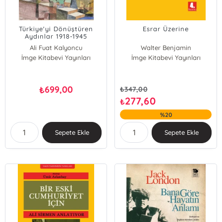
Türkiye'yi Dönüştüren
Esrar Üzerine
Aydınlar 1918-1945
;Almanların ve İkinci
Ali Fuat Kalyoncu
Walter Benjamin
Dünya Savaşı'nın Türkiye
İmge Kitabevi Yayınları
İmge Kitabevi Yayınları
Cumhuriyeti'ne Etkisi
699,00
₺
₺
347,00
277,60
₺
%20
Sepete Ekle
Sepete Ekle