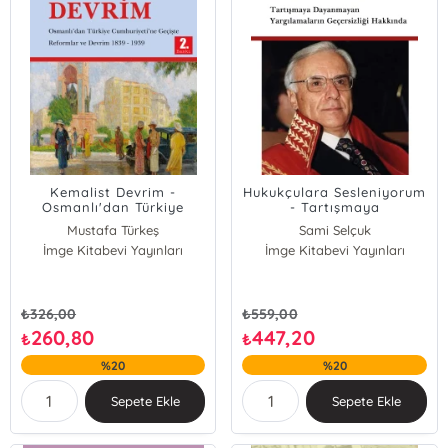
Kemalist Devrim -
Hukukçulara Sesleniyorum
Osmanlı'dan Türkiye
- Tartışmaya
Cumhuriyeti'ne Geçişte
Dayanmayan
Mustafa Türkeş
Sami Selçuk
Reformlar ve Devrim 1839
Yargılamaların
İmge Kitabevi Yayınları
İmge Kitabevi Yayınları
- 1939
Geçersizliği Hakkında
₺
326,00
₺
559,00
260,80
447,20
₺
₺
%20
%20
Sepete Ekle
Sepete Ekle