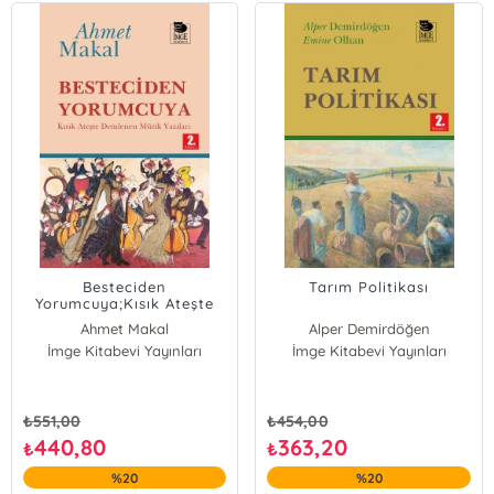
Besteciden
Tarım Politikası
Yorumcuya;Kısık Ateşte
Demlenen Müzik Yazıları
Ahmet Makal
Alper Demirdöğen
İmge Kitabevi Yayınları
İmge Kitabevi Yayınları
Emine Olhan
₺
551,00
₺
454,00
440,80
363,20
₺
₺
%20
%20