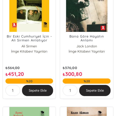
Bir Eski Cumhuriyet İçin -
Bana Göre Hayatın
Ali Sirmen Anlatıyor
Anlamı
Ali Sirmen
Jack London
İmge Kitabevi Yayınları
Ümit Aslanbay
İmge Kitabevi Yayınları
₺
564,00
₺
376,00
451,20
300,80
₺
₺
%20
%20
Sepete Ekle
Sepete Ekle