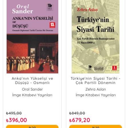
Anka'nın Yükselişi ve
Türkiye'nin Siyasi Tarihi -
Düşüşü - Osmanlı
Çok Partili Dönemin
Diplomasi Tarihi Üzerine
Başlangıcından 27 Mayıs
Oral Sander
Zehra Aslan
Bir Deneme
1960'a
İmge Kitabevi Yayınları
İmge Kitabevi Yayınları
₺
495,00
₺
849,00
396,00
679,20
₺
₺
%20
%20