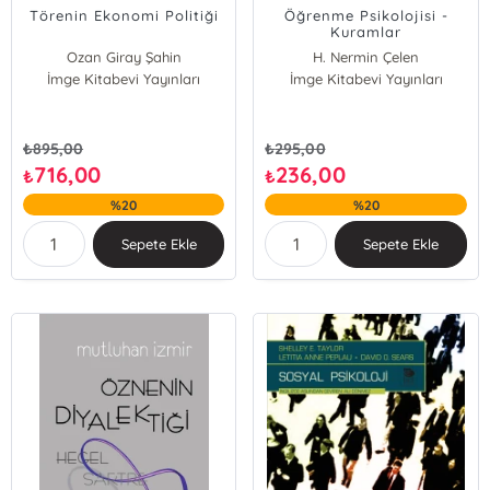
Törenin Ekonomi Politiği
Öğrenme Psikolojisi -
Kuramlar
Ozan Giray Şahin
H. Nermin Çelen
İmge Kitabevi Yayınları
İmge Kitabevi Yayınları
₺
895,00
₺
295,00
716,00
236,00
₺
₺
%20
%20
Sepete Ekle
Sepete Ekle