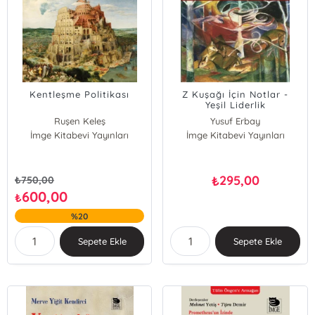
Kentleşme Politikası
Z Kuşağı İçin Notlar -
Yeşil Liderlik
Ruşen Keleş
Yusuf Erbay
İmge Kitabevi Yayınları
İmge Kitabevi Yayınları
295,00
₺
₺
750,00
600,00
₺
%20
Sepete Ekle
Sepete Ekle