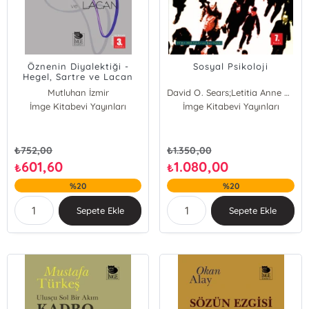
Öznenin Diyalektiği -
Sosyal Psikoloji
Hegel, Sartre ve Lacan
Mutluhan İzmir
David O. Sears;Letitia Anne Peplau;Shelley E. Taylor
İmge Kitabevi Yayınları
İmge Kitabevi Yayınları
₺
752,00
₺
1.350,00
601,60
1.080,00
₺
₺
%20
%20
Sepete Ekle
Sepete Ekle