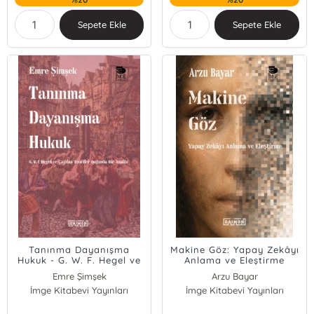
Sepete Ekle
Sepete Ekle
Tanınma Dayanışma
Makine Göz: Yapay Zekâyı
Hukuk - G. W. F. Hegel ve
Anlama ve Eleştirme
Çağdaş Teoriler Işığında
Emre Şimşek
Arzu Bayar
Bir Analiz
İmge Kitabevi Yayınları
İmge Kitabevi Yayınları