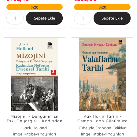
%20
%20
Sepete Ekle
Sepete Ekle
Mizojini - Dünyanın En
Vakıfların Tarihi -
Eski Önyargısı - Kadından
Osmanlı'dan Günümüze
Nefretin Evrensel Tarihi
Jack Holland
Zübeyde Erdoğan Çelikkın
İmge Kitabevi Yayınları
İmge Kitabevi Yayınları