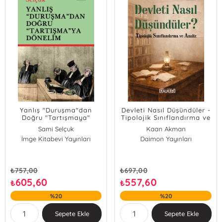
Yanlış "Duruşma"dan
Devleti Nasıl Düşündüler -
Doğru "Tartışmaya"
Tipolojik Sınıflandırma ve
Dönelim
Analiz
Sami Selçuk
Kaan Akman
İmge Kitabevi Yayınları
Daimon Yayınları
₺
757,00
₺
697,00
605,60
557,60
₺
₺
%20
%20
Sepete Ekle
Sepete Ekle