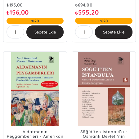
₺
195,00
₺
694,00
156,00
555,20
₺
₺
%20
%20
Sepete Ekle
Sepete Ekle
Aldatmanın
Söğüt'ten İstanbul'a -
Peygamberleri - Amerikan
Osmanlı Devleti'nin