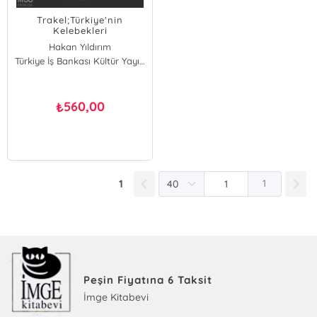
Trakel;Türkiye'nin
Kelebekleri
Hakan Yıldırım
Ömer L. Furtun
Türkiye İş Bankası Kültür Yayınları
Umut Güngör
Onat Başbay
Kaan Yılmaz
560,00
₺
Ali Bali
Merve Kurt
1
1
Peşin Fiyatına 6 Taksit
İmge Kitabevi