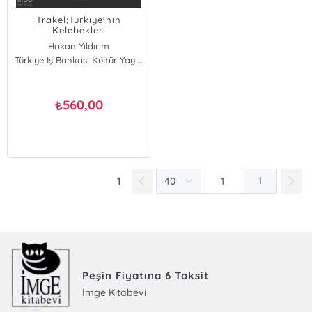
Trakel;Türkiye'nin
Kelebekleri
Hakan Yıldırım
Ömer L. Furtun
Türkiye İş Bankası Kültür Yayınları
Umut Güngör
Onat Başbay
Kaan Yılmaz
560,00
₺
Ali Bali
Merve Kurt
1
1
Peşin Fiyatına 6 Taksit
İmge Kitabevi