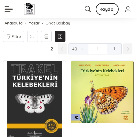
Kaydol
Anasayfa
Yazar
Onat Başbay
Filtre
2
1