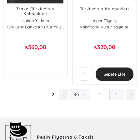
Trakel;Türkiye'nin
Türkiye'nin Kelebekleri
Kelebekleri
Hakan Yıldırım
Alper Tüydeş
Ömer L. Furtun
Türkiye İş Bankası Kültür Yayınları
Vakıfbank Kültür Yayınları
Hakan Yıldırım
Umut Güngör
Onat Başbay
Onat Başbay
Kaan Yılmaz
560,00
320,00
₺
₺
Ali Bali
Merve Kurt
Sepete Ekle
2
1
Peşin Fiyatına 6 Taksit