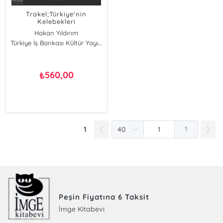
Trakel;Türkiye'nin
Kelebekleri
Hakan Yıldırım
Ömer L. Furtun
Türkiye İş Bankası Kültür Yayınları
Umut Güngör
Onat Başbay
Kaan Yılmaz
560,00
₺
Ali Bali
Merve Kurt
1
1
Peşin Fiyatına 6 Taksit
İmge Kitabevi